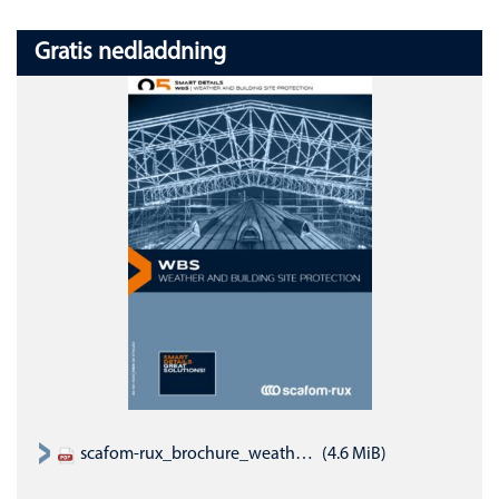
Gratis nedladdning
scafom-rux_brochure_weather-and-site-protection_EN.pdf
(4.6 MiB)