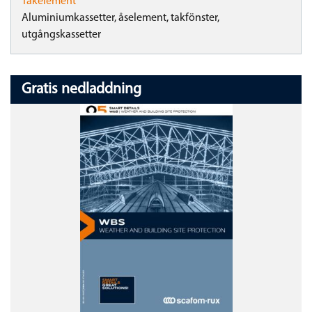
Takelement
Aluminiumkassetter, åselement, takfönster,
utgångskassetter
Gratis nedladdning