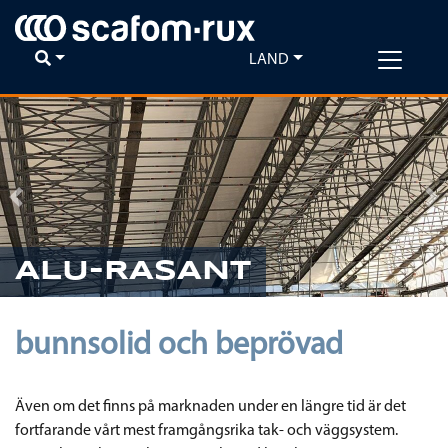
LAND
Previous
Ne
ALU-RASANT
bunnsolid och beprövad
Även om det finns på marknaden under en längre tid är det
fortfarande vårt mest framgångsrika tak- och väggsystem.